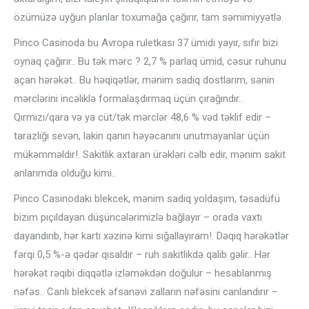
özümüzə uyğun planlar toxumağa çağırır, tam səmimiyyətlə.
Pinco Casinoda bu Avropa ruletkası 37 ümidi yayır, sıfır bizi
oynaq çağırır.. Bu tək mərc ? 2,7 % parlaq ümid, cəsur ruhunu
açan hərəkət.. Bu həqiqətlər, mənim sadiq dostlarım, sənin
mərclərini incəliklə formalaşdırmaq üçün çırağındır..
Qırmızı/qara və ya cüt/tək mərclər 48,6 % vəd təklif edir –
tarazlığı sevən, lakin qanın həyəcanını unutmayanlar üçün
mükəmməldir!. Sakitlik axtaran ürəkləri cəlb edir, mənim sakit
anlarımda olduğu kimi..
Pinco Casinodakı blekcek, mənim sadiq yoldaşım, təsadüfü
bizim pıçıldayan düşüncələrimizlə bağlayır – orada vaxtı
dayandırıb, hər kartı xəzinə kimi sığallayıram!. Dəqiq hərəkətlər
fərqi 0,5 %-ə qədər qısaldır – ruh sakitlikdə qalib gəlir.. Hər
hərəkət rəqibi diqqətlə izləməkdən doğulur – hesablanmış
nəfəs.. Canlı blekcek əfsanəvi zalların nəfəsini canlandırır –