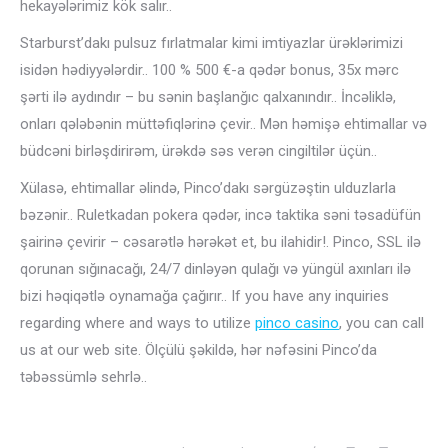
hekayələrimiz kök salır..
Starburst’dakı pulsuz fırlatmalar kimi imtiyazlar ürəklərimizi
isidən hədiyyələrdir.. 100 % 500 €-a qədər bonus, 35x mərc
şərti ilə aydındır – bu sənin başlanğıc qalxanındır.. İncəliklə,
onları qələbənin müttəfiqlərinə çevir.. Mən həmişə ehtimallar və
büdcəni birləşdirirəm, ürəkdə səs verən cingiltilər üçün..
Xülasə, ehtimallar əlində, Pinco’dakı sərgüzəştin ulduzlarla
bəzənir.. Ruletkadan pokera qədər, incə taktika səni təsadüfün
şairinə çevirir – cəsarətlə hərəkət et, bu ilahidir!. Pinco, SSL ilə
qorunan sığınacağı, 24/7 dinləyən qulağı və yüngül axınları ilə
bizi həqiqətlə oynamağa çağırır.. If you have any inquiries
regarding where and ways to utilize
pinco casino
, you can call
us at our web site. Ölçülü şəkildə, hər nəfəsini Pinco’da
təbəssümlə sehrlə..