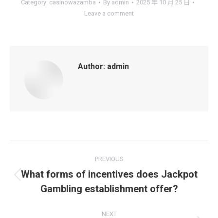
Category:
casinowazamba
By
admin
2025 年 10 月 25 日
Leave a comment
Author:
admin
Post
PREVIOUS
navigation
What forms of incentives does Jackpot
Previous
Gambling establishment offer?
post:
NEXT