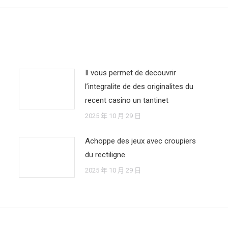
Il vous permet de decouvrir
l’integralite de des originalites du
recent casino un tantinet
2025 年 10 月 29 日
Achoppe des jeux avec croupiers
du rectiligne
2025 年 10 月 29 日