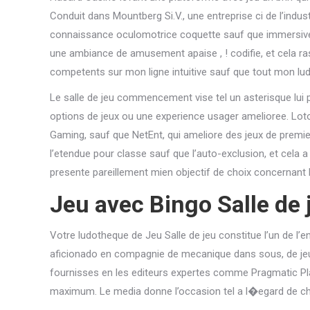
Conduit dans Mountberg Si.V., une entreprise ci de l’ind
connaissance oculomotrice coquette sauf que immersive. 
une ambiance de amusement apaise , ! codifie, et cela ra
competents sur mon ligne intuitive sauf que tout mon lud
Le salle de jeu commencement vise tel un asterisque lui p
options de jeux ou une experience usager amelioree. Lot
Gaming, sauf que NetEnt, qui ameliore des jeux de premie
l’etendue pour classe sauf que l’auto-exclusion, et cela 
presente pareillement mien objectif de choix concernant 
Jeu avec Bingo Salle de 
Votre ludotheque de Jeu Salle de jeu constitue l’un de l
aficionado en compagnie de mecanique dans sous, de jeux 
fournisses en les editeurs expertes comme Pragmatic Play,
maximum. Le media donne l’occasion tel a l�egard de chois