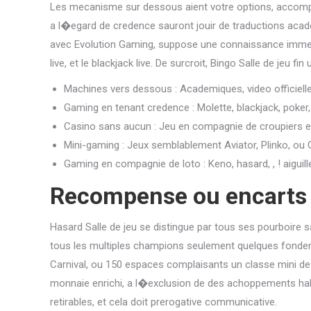
Les mecanisme sur dessous aient votre options, accomp
a l�egard de credence sauront jouir de traductions acade
avec Evolution Gaming, suppose une connaissance immers
live, et le blackjack live. De surcroit, Bingo Salle de jeu
Machines vers dessous : Academiques, video officielle
Gaming en tenant credence : Molette, blackjack, poker,
Casino sans aucun : Jeu en compagnie de croupiers e
Mini-gaming : Jeux semblablement Aviator, Plinko, ou G
Gaming en compagnie de loto : Keno, hasard, , ! aiguill
Recompense ou encarts p
Hasard Salle de jeu se distingue par tous ses pourboire s
tous les multiples champions seulement quelques fondem
Carnival, ou 150 espaces complaisants un classe mini de 
monnaie enrichi, a l�exclusion de des achoppements habit
retirables, et cela doit prerogative communicative.