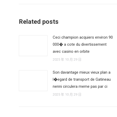
Related posts
Ceci champion acquiers environ 90
000� a cote du divertissement
avec casino en orbite
2025 年 10 月 29 日
Son davantage mieux vieux plan a
l�egard de transport de Gatineau
nenni circulera meme pas par ci
2025 年 10 月 29 日