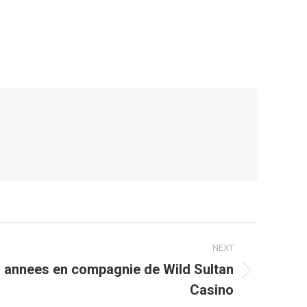
NEXT
es annees en compagnie de Wild Sultan
Casino