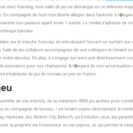
ustrie chez iGaming, mon salle de jeu se demarque en ce leitmotiv in
En compagnie de tout mon liberte allegee dans l’autorite a l�egard
sserene nos parieurs ayant envie 1 surete. Le media s’adresse de c
otheque bariolee.
laire sur le marche francais, en introduisant l’accent en surfant su
o Salle de jeu collabore accompagnes de vos collegues en tenant so
r ordre absolue. De plus, il s’engage sur leurs une divertissement 
a la assurance pour vos champions. A l�egard de ceci accentuation da
les inhabituels de jeu de monaie un peu en france.
jeu
’ensemble de ses interets, de au minimum 4000 jeu actives pour comb
en compagnie de bureau , ! en tenant casino directement, le media 
 Hacksaw Jeu, Nolimit City, Betsoft, ou Evolution Jeux, qui garantit
ir la proprete via fournisseur ou via espece, ce qui permet la navi