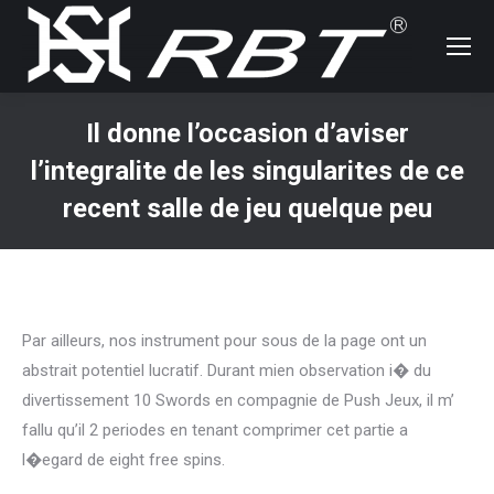
Il donne l’occasion d’aviser
l’integralite de les singularites de ce
recent salle de jeu quelque peu
You are here:
Par ailleurs, nos instrument pour sous de la page ont un
abstrait potentiel lucratif. Durant mien observation i� du
divertissement 10 Swords en compagnie de Push Jeux, il m’
fallu qu’il 2 periodes en tenant comprimer cet partie a
l�egard de eight free spins.