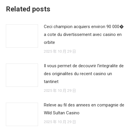
Related posts
Ceci champion acquiers environ 90 000�
a cote du divertissement avec casino en
orbite
2025 年 10 月 29 日
Il vous permet de decouvrir l’integralite de
des originalites du recent casino un
tantinet
2025 年 10 月 29 日
Releve au fil des annees en compagnie de
Wild Sultan Casino
2025 年 10 月 29 日